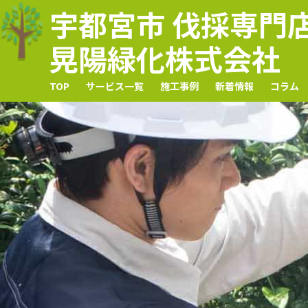
宇都宮市 伐採専門
晃陽緑化株式会社
TOP
サービス一覧
施工事例
新着情報
コラム