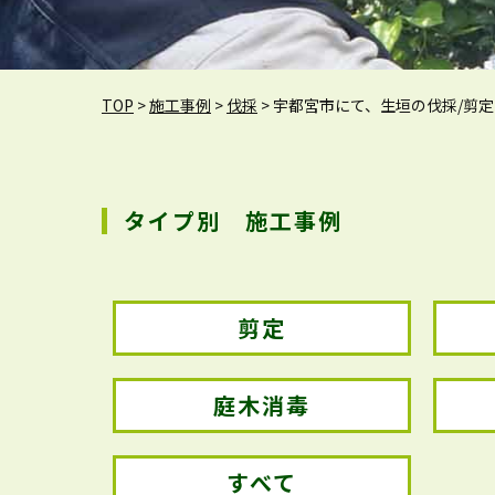
TOP
>
施工事例
>
伐採
>
宇都宮市にて、生垣の伐採/剪
タイプ別 施工事例
剪定
庭木消毒
すべて