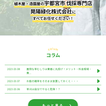
宇都宮市 伐採専門店
植木屋・造園屋の
晃陽緑化株式会社
に
すべてお任せください！
コラム
2023.03.08
面倒な草むしりは業者に丸投げ！メリット・料金相場・
費...
2023.03.07
お庭の雑草をそのまま放置しておくと・・・
2023.03.06
草刈は自分でやると危険！？
もっと見る