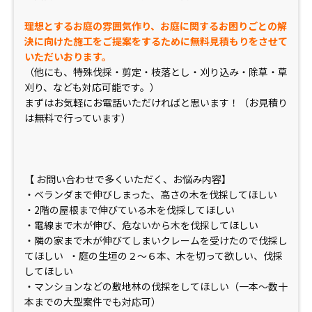
理想とするお庭の雰囲気作り、お庭に関するお困りごとの解
決に向けた施工をご提案をするために無料見積もりをさせて
いただいおります。
（他にも、特殊伐採・剪定・枝落とし・刈り込み・除草・草
刈り、なども対応可能です。）
まずはお気軽にお電話いただければと思います！（お見積り
は無料で行っています）
【 お問い合わせで多くいただく、お悩み内容】
・ベランダまで伸びしまった、高さの木を伐採してほしい
・2階の屋根まで伸びている木を伐採してほしい
・電線まで木が伸び、危ないから木を伐採してほしい
・隣の家まで木が伸びてしまいクレームを受けたので伐採し
てほしい ・庭の生垣の２〜６本、木を切って欲しい、伐採
してほしい
・マンションなどの敷地林の伐採をしてほしい（一本〜数十
本までの大型案件でも対応可）