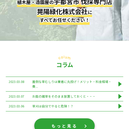
宇都宮市 伐採専門店
植木屋・造園屋の
晃陽緑化株式会社
に
すべてお任せください！
コラム
2023.03.08
面倒な草むしりは業者に丸投げ！メリット・料金相場・
費...
2023.03.07
お庭の雑草をそのまま放置しておくと・・・
2023.03.06
草刈は自分でやると危険！？
もっと見る